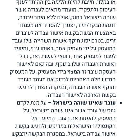
או במלון. חייבת להיות הלימה בין ההיתר לענף
העיסוק ולתפקיד. מועמד מתאים לעבודה אשר
שוהה בישראל כחוק, אולם ללא היתר עבודה,
דוגמת מבקר/תייר, יצטרך להסדיר את מעמדו
באמצעות הגשת בקשת אישור עבודה לעובדים
זרים, בטרם יפוג תוקף אשרת השהייה שלו.עובד
המועסק על ידי מעסיק אחר, באותו ענף, ומיועד
לעבור למעסיק אחר, רשאי לעשות זאת, ככל
ואשרת העבודה שלו בתוקף, ובהתאם לאישור
העסקת עובד זר המצוי בידי המעסיק. על המעסיק
החדש חלה האחריות לבדוק את מעמד העובד
ותוקף אשרת העבודה, ובמקרה הצורך להגיש
בקשת הארכה לאישור העבודה.
עובד שאינו שוהה בישראל
– על מנת לקדם
גיוס של עובד אשר אינו שוהה בישראל, על
המעסיק להפנות את העובד המיועד אל
הקונסוליה הישראלית במדינתו, ולהגיש בקשת
אישור עבודה בישראל. במסגרת הבקשה יתבקש