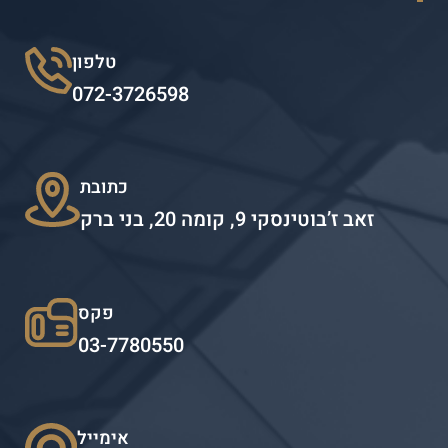
טלפון
072-3726598
כתובת
זאב ז’בוטינסקי 9, קומה 20, בני ברק
פקס
03-7780550
אימייל