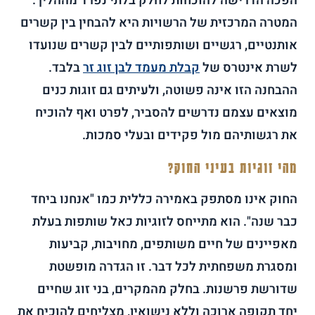
הפכה הדרישה להוכחות לחלק בלתי נפרד מההליך.
המטרה המרכזית של הרשויות היא להבחין בין קשרים
אותנטיים, רגשיים ושותפותיים לבין קשרים שנועדו
לשרת אינטרס של
קבלת מעמד לבן זוג זר
בלבד.
ההבחנה הזו אינה פשוטה, ולעיתים גם זוגות כנים
מוצאים עצמם נדרשים להסביר, לפרט ואף להוכיח
את רגשותיהם מול פקידים ובעלי סמכות.
מהי זוגיות בעיני החוק?
החוק אינו מסתפק באמירה כללית כמו "אנחנו ביחד
כבר שנה". הוא מתייחס לזוגיות כאל שותפות בעלת
מאפיינים של חיים משותפים, מחויבות, קביעות
ומסגרת משפחתית לכל דבר. זו הגדרה מופשטת
שדורשת פרשנות. בחלק מהמקרים, בני זוג שחיים
יחד תקופה ארוכה וללא נישואין, מצליחים להוכיח את