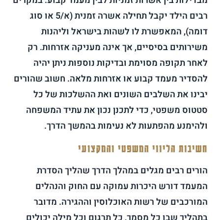
מבדילות בין אשרות זמניות לבין מעמד קבוע. במקרים
רבים הילד יקבל תחילה אשרה זמנית (א/5 או סוג
דומה), המאפשרת לו לשהות בישראל וליהנות
משירותים בסיסיים, אך אינה מעניקה אזרחות. רק
לאחר תקופה מסוימת ובדיקות נוספות ניתן יהיה
להסדיר מעמד קבוע או אזרחות מלאה. חשוב שהורים
יבינו את השלבים השונים ואת ההשלכות של כל
סטטוס משפטי, כדי לתכנן נכון את עתיד המשפחה
ולהימנע מהפתעות לא נעימות בהמשך הדרך.
חשיבות הליווי המשפטי והמקצועי
הורים רבים מגלים במהלך הדרך שהליך הסדרת
המעמד דורש היכרות עמוקה עם החוק והנהלים
המורכבים של רשות האוכלוסין וההגירה. מדובר
בתהליך שבו כל מסמך, כל תרגום וכל מילה יכולים