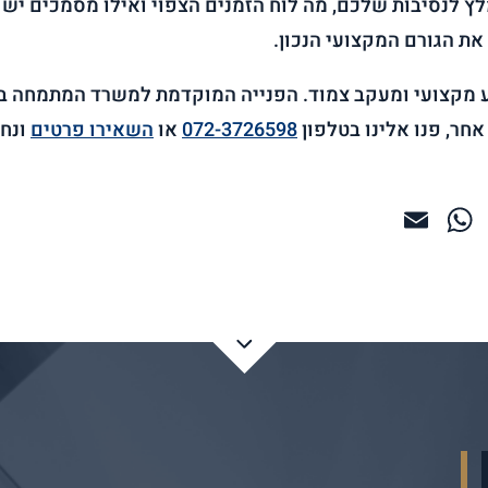
לנסיבות שלכם, מה לוח הזמנים הצפוי ואילו מסמכים יש לה
ת הגורם המקצועי הנכון.
 מקצועי ומעקב צמוד. הפנייה המוקדמת למשרד המתמחה ב
אחר, פנו אלינו בטלפון
072-3726598
או
השאירו פרטים
ונחז
WhatsApp
Email
Faceb
Twitter