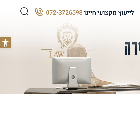
לייעוץ מקצועי חייגו
072-3726598
פתח סרג
רה