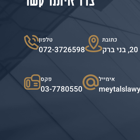
כתובת
טלפון
072-3726598
אימייל
פקס
03-7780550
meytalslaw