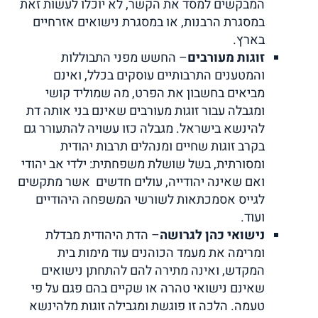
המבקשים למסד את הקשר, לא יוכלו לעשות זאת
במסגרת הרבנות, או במסגרת נישואים אזרחיים
בארץ.
זוגות מעורבים
– החשש מפני התבוללות
והמטענים התרבותיים עוסקים בכלל, ואינם
מביאים בחשבון את הפרט, מה שמוליד קושי
ומגבלה עבור זוגות מעורבים שאינם בני אותה דת
להינשא בישראל. מגבלה כזו עשויה להתעורר גם
בקרב זוגות שחיים ומנהלים תרבות יהודית
ומסורתית, בשל שושלת משפחתית: ילדי אב יהודי
ואם שאינה יהודייה, עולים חדשים אשר מתקשים
לגייס אסמכתאות לשורשי המשפחה היהודיים
ועוד.
נישואי כהן לגרושה
– הדת היהודית מבדלת
ומרימה את מעמד הכוהנים עוד מימות בית
המקדש, ואינה מתירה להם להתחתן נישואים
שאינם נישואי טהרה או שקיים בהם פגם על פי
טעמה. הלכה זו פוגשת ומגבילה זוגות מלהינשא