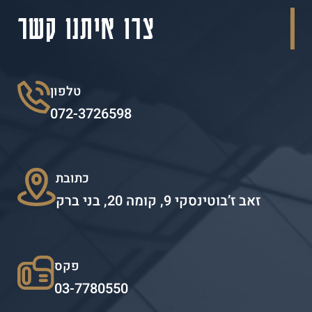
צרו איתנו קשר
טלפון
072-3726598
כתובת
זאב ז’בוטינסקי 9, קומה 20, בני ברק
פקס
03-7780550