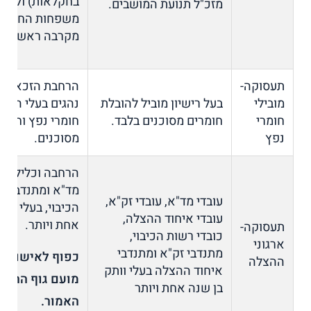
בחקלאות) ולבני
מזכ"ל תנועת המושבים.
משפחות החקלא
מקרבה ראשונה.
תעסוקה-
הרחבת הזכאות 
מובילי
בעל רישיון מוביל להובלת
נהגים בעלי היתר
חומרי
חומרים מסוכנים בלבד.
חומרי נפץ וחומר
נפץ
מסוכנים.
הרחבה וכלילת מ
מד"א ומתנדבי ר
עובדי מד"א, עובדי זק"א,
הכיבוי, בעלי וות
עובדי איחוד ההצלה,
אחת ויותר.
תעסוקה-
כובדי רשות הכיבוי,
ארגוני
מתנדבי זק"א ומתנדבי
כפוף לאישור כ
ההצלה
איחוד ההצלה בעלי וותק
מועם גוף ההצל
בן שנה אחת ויותר
האמור.