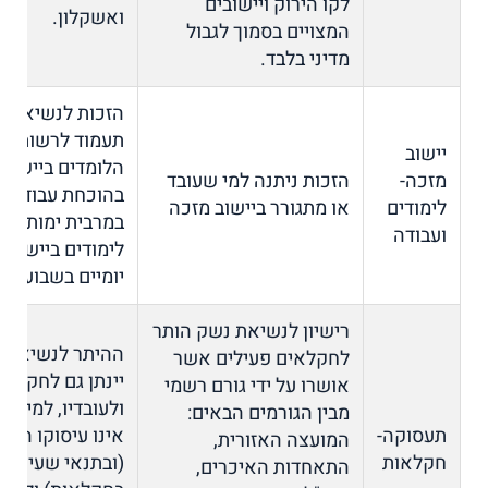
לקו הירוק ויישובים
ואשקלון.
המצויים בסמוך לגבול
מדיני בלבד.
הזכות לנשיאת 
תעמוד לרשות עו
יישוב
הלומדים ביישוב 
מזכה-
הזכות ניתנה למי שעובד
בהוכחת עבודה ב
לימודים
או מתגורר ביישוב מזכה
במרבית ימות השב
ועבודה
לימודים ביישוב 
יומיים בשבוע בל
רישיון לנשיאת נשק הותר
ההיתר לנשיאת 
לחקלאים פעילים אשר
יינתן גם לחקלאי
אושרו על ידי גורם רשמי
ולעובדיו, למי ח
מבין הגורמים הבאים:
תעסוקה-
אינו עיסוקו היחי
המועצה האזורית,
חקלאות
(ובתנאי שעיקר ע
התאחדות האיכרים,