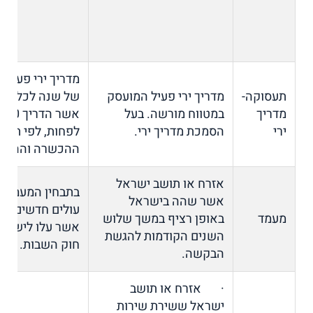
מדריך ירי פעיל 
תעסוקה-
מדריך ירי פעיל המועסק
של שנה לכל הפח
מדריך
במטווח מורשה. בעל
אשר
ירי
הסמכת מדריך ירי.
לפחות, לפי תקנו
ההכשרה וההדרכ
אזרח או תושב ישראל
בתבחין המעמד יי
אשר שהה בישראל
מעמד
באופן רציף במשך שלוש
אשר עלו לישראל
השנים הקודמות להגשת
חוק השבות.
הבקשה.
· אזרח או תושב
ישראל ששירת שירות