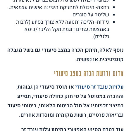
לבוש- היכולת לפשוט וללבוש בגדים ללא עזרה.
רחצה- היכולת לתחזוקת היגיינה אישית עצמאית.
שליטה על סוגרים
ניידות- הליכה ותנועה ללא צורך בסיוע (לרבות
באמצעות עזרים דוגמת מקל הליכה/כיסא
גלגלים).
נוסף לאלה, תיתכן הכרה במצב סיעודי גם בשל מגבלה
קוגניטיבית או נפשית.
מדוע נדרשת הכרה במצב סיעודי
עלויות עובד זר סיעודי
או מוסד סיעודי הן גבוהות,
וההכרה במטופל על פי חוק כחולה סיעודי, תסייע
במיצוי זכויותיו אל מול הביטוח הלאומי, ביטוחי סיעוד
ובריאות פרטיים, רשות מקומית ומוסדות אחרים.
עוד בטרם הסיוע האפשרי במימון עלות עובד זר