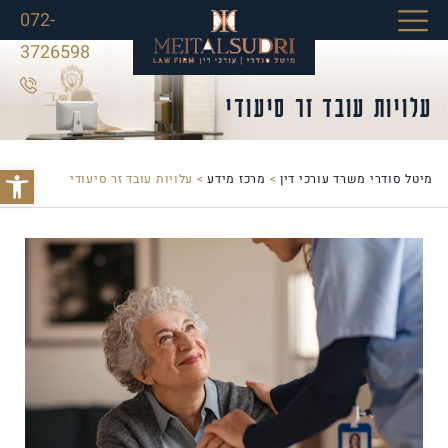
072-
3726598
עלויות עובד זר סיעודי
פתח סרג
מיטל סודרי משרד עורכי דין
>
מרכז מידע
>
עלויות עובד זר סיעודי